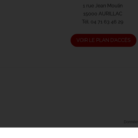
1 rue Jean Moulin
15000 AURILLAC
Tél.
04 71 63 46 29
VOIR LE PLAN D'ACCÈS
Données