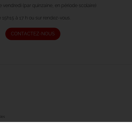
vendredi (par quinzaine, en période scolaire)
 15h15 à 17 h ou sur rendez-vous.
CONTACTEZ-NOUS
ies