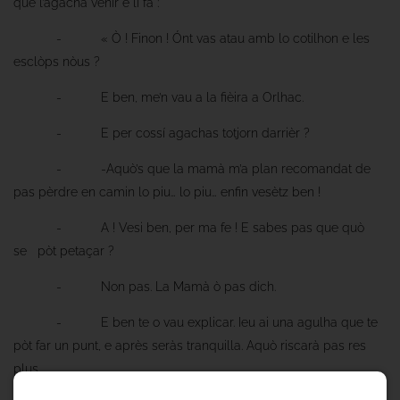
que l’agacha venir e li fa :
- « Ò ! Finon ! Ónt vas atau amb lo cotilhon e les
esclòps nòus ?
- E ben, me’n vau a la fièira a Orlhac.
- E per cossí agachas totjorn darrièr ?
- -Aquò’s que la mamà m’a plan recomandat de
pas pèrdre en camin lo piu… lo piu… enfin vesètz ben !
- A ! Vesi ben, per ma fe ! E sabes pas que quò
se pòt petaçar ?
- Non pas. La Mamà ò pas dich.
- E ben te o vau explicar. Ieu ai una agulha que te
pòt far un punt, e après seràs tranquilla. Aquò riscarà pas res
plus.