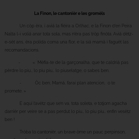
La Finon, le cantonièr e les gromèls
Un còp èra, i aviá la fièira a Orlhac, e la Finon d’en Peira
Nalta l-i voliá anar tota sola, mas n’èra pas tròp finòta. Aviá dètz-
e-sèt ans, èra polida coma una flor, e la siá mamà i faguèt las
recomandacions.
- « Mèfia-te de la garçonalha, que te caldriá pas
pèrdre lo piu… lo piu piu… lo piuselatge, o sabes ben.
- Òc ben, Mamà, farai plan atencion, o te
promete. »
E aquí l’avètz que se’n va, tota soleta, e totjorn agacha
darrièr per veire se a pas perdut lo piu… lo piu piu… enfin vesètz
ben !
Tròba lo cantonièr, un brave òme un pauc perpinson,