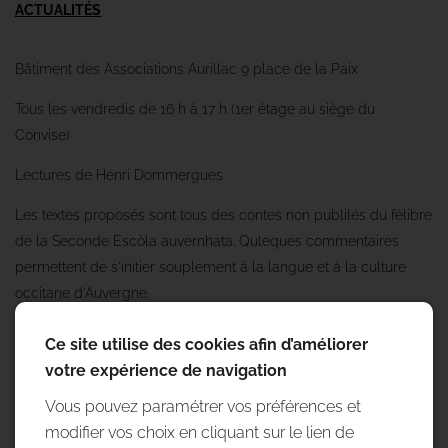
ACTUALITÉS
Bâtiment des Associations Aurillac 9 place de la Paix
Tous les vendredis de 16 h à 17 h (1er étage au siège du
Convise)
Lectures de Henri Dommergues
Les textes proposés sont tous des contes non publilés du félibre
de la Seconde Escòla auvernhata. Quleques commentaires
permettent de s'initier souplement à la langue et à la culture
occitane d'Auvergne.
avec Noël Lafon
Ce site utilise des cookies afin d’améliorer
votre expérience de navigation
Précédent
Suivant
Vous pouvez paramétrer vos préférences et
modifier vos choix en cliquant sur le lien de