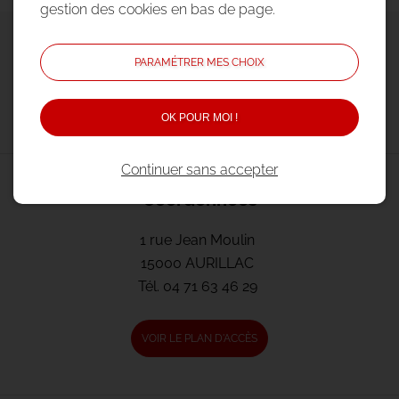
gestion des cookies en bas de page.
PARAMÉTRER MES CHOIX
OK POUR MOI !
Continuer sans accepter
Coordonnées
1 rue Jean Moulin
15000 AURILLAC
Tél.
04 71 63 46 29
VOIR LE PLAN D'ACCÈS