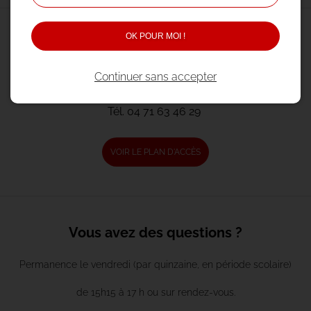
OK POUR MOI !
Coordonnées
1 rue Jean Moulin
Continuer sans accepter
15000 AURILLAC
Tél.
04 71 63 46 29
VOIR LE PLAN D'ACCÈS
Vous avez des questions ?
Permanence le vendredi (par quinzaine, en période scolaire)
de 15h15 à 17 h ou sur rendez-vous.