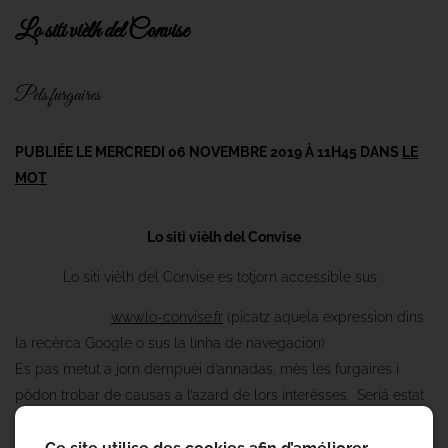
Lo siti vièlh del Convise
Pels furgaires
PUBLIÉE LE MERCREDI 06 NOVEMBRE 2019 À 11H45 DANS
LE
MOT
Lo siti vièlh del Convise
Lo siti vièlh del Convise es totjorn accessible sus :
www.lo-convise.fr
(picatz aquela expression dins
la recèrca Google o sus la linha de navegacion)
Es pas metut a jorn dempuèi d’annadas, mès les furgaires i
pòdon trobar de causas a l’azard de lors interèsses. Seriá estat
tan plan de pas tant l'aleugierir a l'epòca.