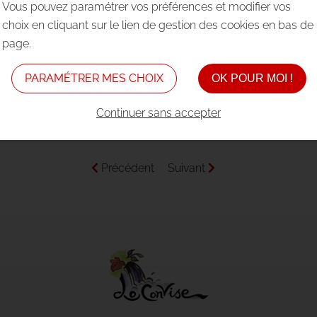
Vous pouvez paramétrer vos préférences et modifier vos
 heures
choix en cliquant sur le lien de gestion des cookies en bas de
page.
T 2022 À 11H24 DANS
ACTUALITÉS
PARAMÉTRER MES CHOIX
OK POUR MOI !
s, une messe anniversaire de Mimi Bourgade sera célébrée e
Continuer sans accepter
Précédent
Suivant