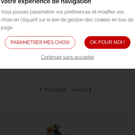
votre expérience de navigation
la corala del Convise
Vous pouvez paramétrer vos préférences et modifier vos
choix en cliquant sur le lien de gestion des cookies en bas de
LLET 2026 À 00H31 DANS
LE MOT
page.
enga nòstra, las cançons amb la Corala del Convise qu
PARAMÉTRER MES CHOIX
OK POUR MOI !
spareguts.
Continuer sans accepter
Descombèls, amb l'acordeon d'Amelia Castèl e las il
Précédent
Suivant