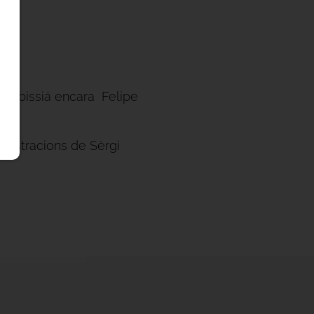
e cabissiá encara Felipe
lustracions de Sèrgi