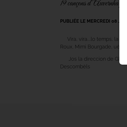
19 cançons d'Auvernha per 
PUBLIÉE LE MERCREDI 08 JUI
Vira, vira....lo temps, la l
Roux, Mimi Bourgade, uèi di
Jos la direccion de Glaudi 
Descombèls