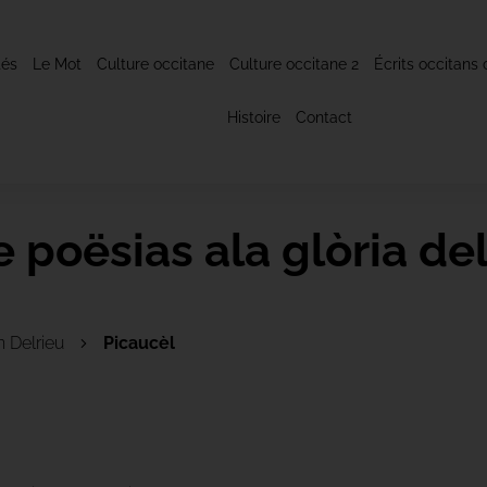
tés
Le Mot
Culture occitane
Culture occitane 2
Écrits occitans 
Histoire
Contact
 poësias ala glòria del
n Delrieu
Picaucèl