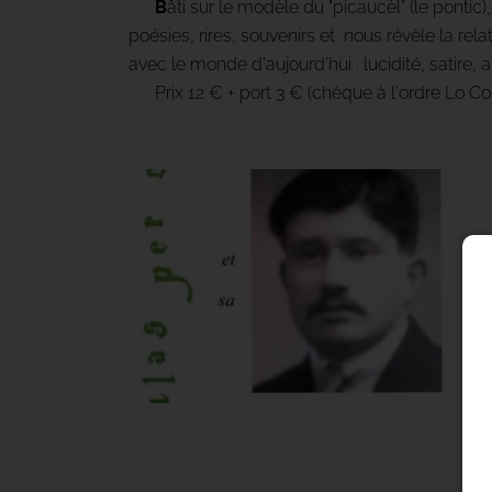
B
âti sur le modèle du "picaucèl" (le pontic
poésies, rires, souvenirs et nous révèle la rela
avec le monde d'aujourd'hui : lucidité, satire,
Prix 12 € + port 3 € (chèque à l'ordre Lo Con