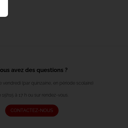
ous avez des questions ?
vendredi (par quinzaine, en période scolaire)
 15h15 à 17 h ou sur rendez-vous.
CONTACTEZ-NOUS