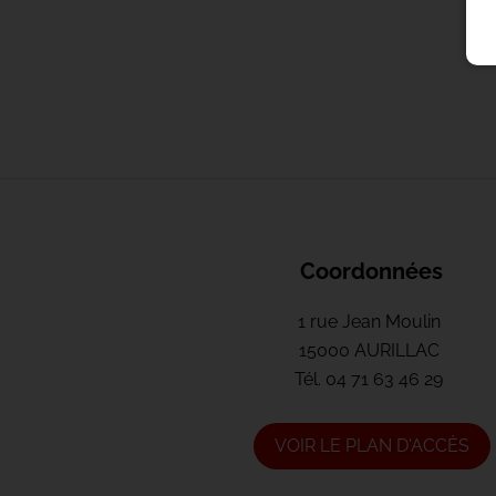
Coordonnées
1 rue Jean Moulin
15000 AURILLAC
Tél.
04 71 63 46 29
VOIR LE PLAN D'ACCÈS