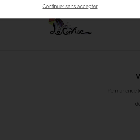
Continuer sans accepter
V
Permanence le 
de