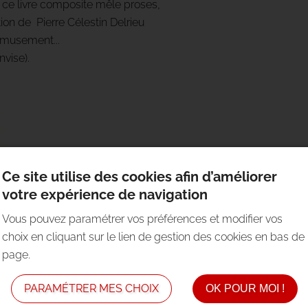
), ce livre composite mêle proses,
tion de Pierre Célestin Delrieu
 amusement...
vise).
Ce site utilise des cookies afin d’améliorer
votre expérience de navigation
Vous pouvez paramétrer vos préférences et modifier vos
choix en cliquant sur le lien de gestion des cookies en bas de
page.
PARAMÉTRER MES CHOIX
OK POUR MOI !